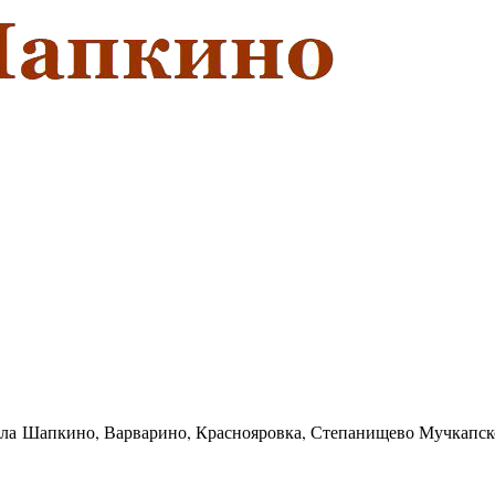
села Шапкино, Варварино, Краснояровка, Степанищево Мучкапск