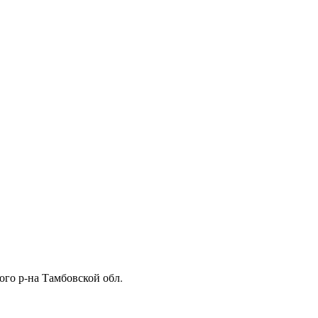
ого р-на Тамбовской обл.