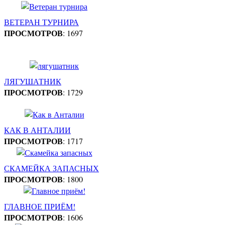
ВЕТЕРАН ТУРНИРА
ПРОСМОТРОВ
: 1697
ЛЯГУШАТНИК
ПРОСМОТРОВ
: 1729
КАК В АНТАЛИИ
ПРОСМОТРОВ
: 1717
СКАМЕЙКА ЗАПАСНЫХ
ПРОСМОТРОВ
: 1800
ГЛАВНОЕ ПРИЁМ!
ПРОСМОТРОВ
: 1606