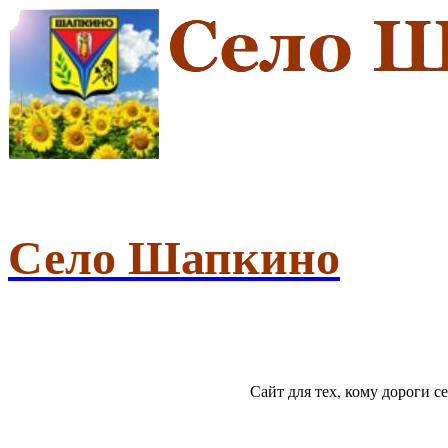
Село Шапкино
Сайт для тех, кому дороги 