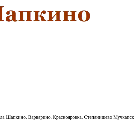
села Шапкино, Варварино, Краснояровка, Степанищево Мучкапск