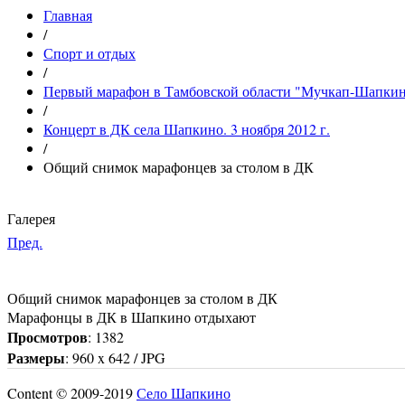
Главная
/
Спорт и отдых
/
Первый марафон в Тамбовской области "Мучкап-Шапкино-
/
Концерт в ДК села Шапкино. 3 ноября 2012 г.
/
Общий снимок марафонцев за столом в ДК
Галерея
Пред.
Общий снимок марафонцев за столом в ДК
Марафонцы в ДК в Шапкино отдыхают
Просмотров
: 1382
Размеры
: 960 x 642 / JPG
Content © 2009-2019
Село Шапкино