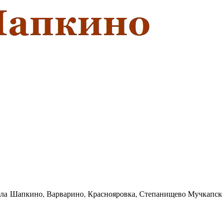
села Шапкино, Варварино, Краснояровка, Степанищево Мучкапск