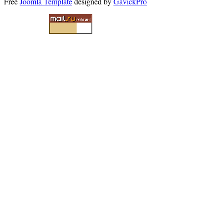
Free
Joomla Template
designed by
GavickPro