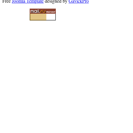
Free
Joomla Template
designed by
GavickPro