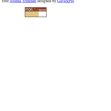
Free
Joomla Template
designed by
GavickPro