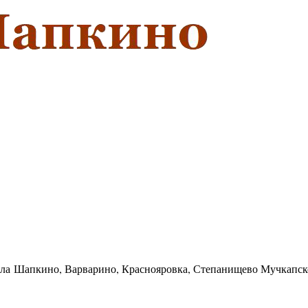
села Шапкино, Варварино, Краснояровка, Степанищево Мучкапск