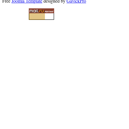
Free
Joomla Template
designed by
GavickPro