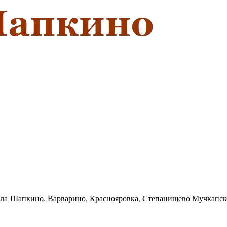
села Шапкино, Варварино, Краснояровка, Степанищево Мучкапск