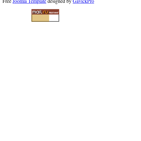
Free
Joomla Template
designed by
GavickPro