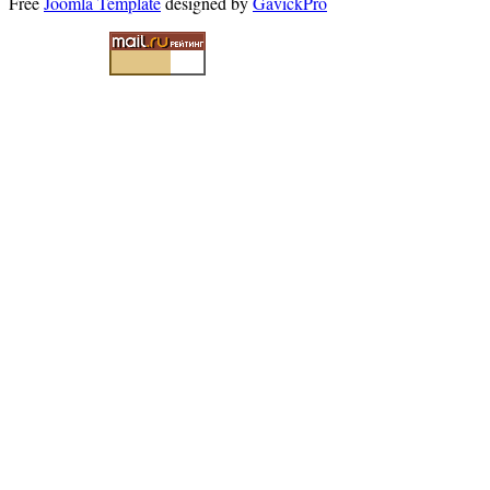
Free
Joomla Template
designed by
GavickPro