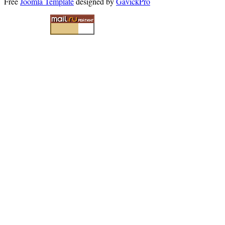
Free
Joomla Template
designed by
GavickPro