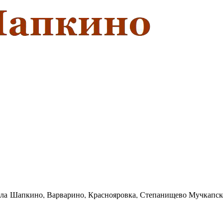
села Шапкино, Варварино, Краснояровка, Степанищево Мучкапск