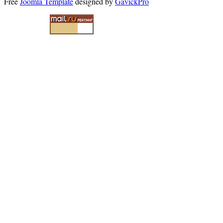
Free
Joomla Template
designed by
GavickPro