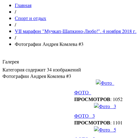
Главная
/
Спорт и отдых
/
VII марафон "Мучкап-Шапкино-Любо!". 4 ноября 2018 г.
/
Фотографии Андрея Комлева #3
Галерея
Категория содержит 34 изображений
Фотографии Андрея Комлева #3
ФОТО_
ПРОСМОТРОВ
: 1052
ФОТО_ 3
ПРОСМОТРОВ
: 1101