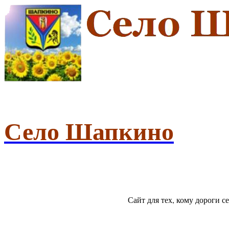
Село Шапкино
Сайт для тех, кому дороги 