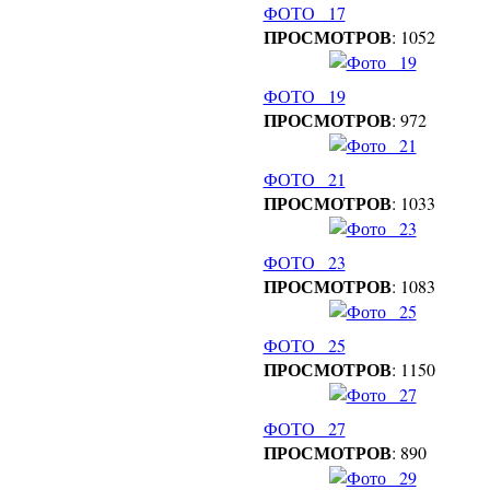
ФОТО_ 17
ПРОСМОТРОВ
: 1052
ФОТО_ 19
ПРОСМОТРОВ
: 972
ФОТО_ 21
ПРОСМОТРОВ
: 1033
ФОТО_ 23
ПРОСМОТРОВ
: 1083
ФОТО_ 25
ПРОСМОТРОВ
: 1150
ФОТО_ 27
ПРОСМОТРОВ
: 890