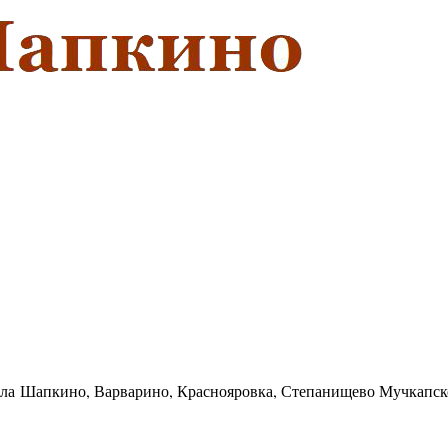
села Шапкино, Варварино, Краснояровка, Степанищево Мучкапск