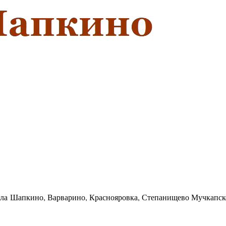
села Шапкино, Варварино, Краснояровка, Степанищево Мучкапск