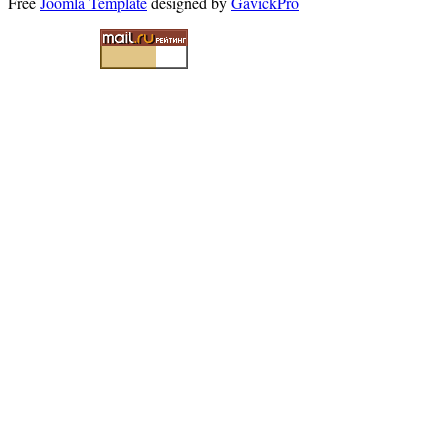
Free
Joomla Template
designed by
GavickPro