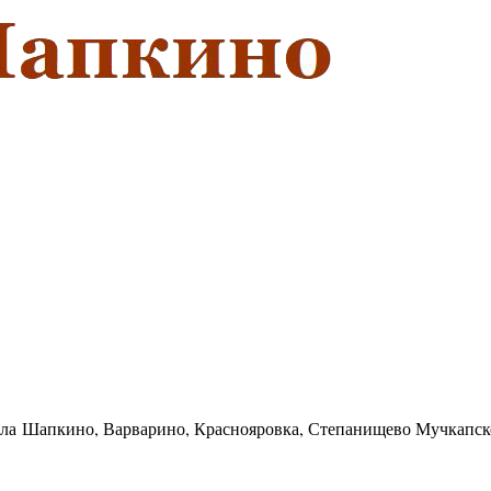
села Шапкино, Варварино, Краснояровка, Степанищево Мучкапск